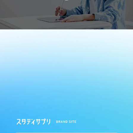
ス
タ
デ