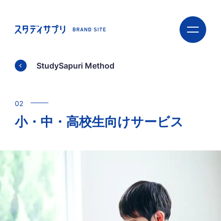
ス
ス
タ
タ
デ
デ
ィ
ィ
サ
サ
StudySapuri Method
プ
プ
リ
リ
BRAND
BRAND
SITE
SITE
02
小・中・高校生向けサービス