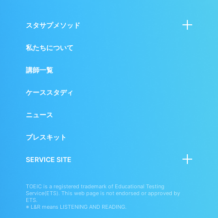
ィ
サ
プ
スタサプメソッド
リ
BRAND
学校・自治体向けサービス
私たちについて
SITE
小・中・高校生向けサービス
講師一覧
英語学習者向けサービス
ケーススタディ
ニュース
プレスキット
SERVICE SITE
スタディサプリ
TOEIC is a registered trademark of Educational Testing
Service(ETS). This web page is not endorsed or approved by
スタディサプリENGLISH
ETS.
※ L&R means LISTENING AND READING.