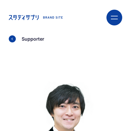
ス
ス
タ
タ
デ
デ
ィ
ィ
サ
サ
Supporter
プ
プ
リ
リ
BRAND
BRAND
SITE
SITE