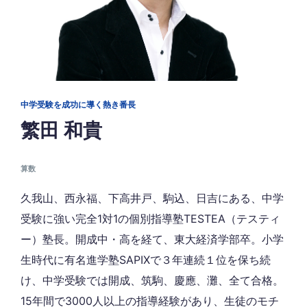
中学受験を成功に導く熱き番長
繁田 和貴
算数
久我山、西永福、下高井戸、駒込、日吉にある、中学
受験に強い完全1対1の個別指導塾TESTEA（テスティ
ー）塾長。開成中・高を経て、東大経済学部卒。小学
生時代に有名進学塾SAPIXで３年連続１位を保ち続
け、中学受験では開成、筑駒、慶應、灘、全て合格。
15年間で3000人以上の指導経験があり、生徒のモチ