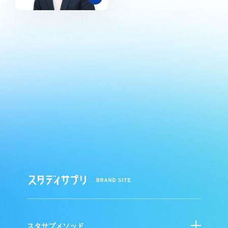
ス
タ
デ
ィ
サ
プ
スタサプメソッド