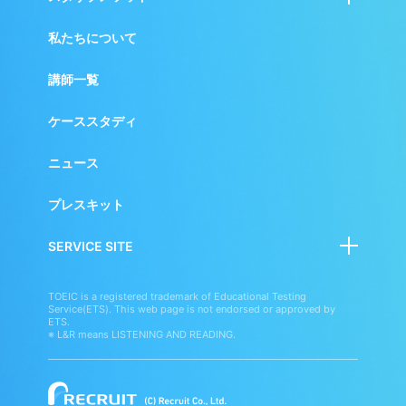
リ
BRAND
学校・自治体向けサービス
私たちについて
SITE
小・中・高校生向けサービス
講師一覧
英語学習者向けサービス
ケーススタディ
ニュース
プレスキット
SERVICE SITE
スタディサプリ
TOEIC is a registered trademark of Educational Testing
Service(ETS). This web page is not endorsed or approved by
スタディサプリENGLISH
ETS.
※ L&R means LISTENING AND READING.
学校向けサービス
スタディサプリ進路