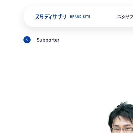
ス
スタサ
タ
デ
ィ
サ
Supporter
プ
リ
ス
BRAND
SITE
学
小
英