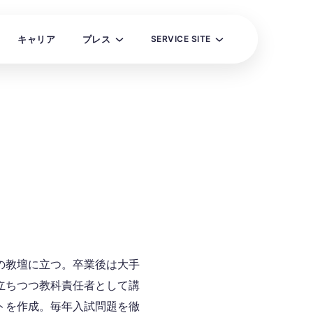
キャリア
プレス
SERVICE SITE
ニュース
スタディサプリ
プレスキット
スタディサプリENGLISH
学校向けサービス
スタディサプリ進路
の教壇に立つ。卒業後は大手
立ちつつ教科責任者として講
トを作成。毎年入試問題を徹