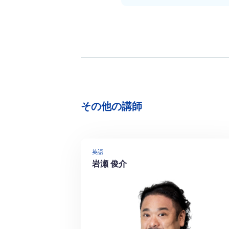
その他の講師
英語
岩瀬 俊介