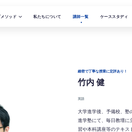
プメソッド
私たちについて
講師一覧
ケーススタディ
タサプメソッドについて
校・自治体向けサービス
緻密で丁寧な授業に定評あり！
・中・高校生向けサービス
竹内 健
語学習者向けサービス
英語
大学進学後、予備校、塾
進学塾にて、毎日教壇に
習や本科講座等のテキス