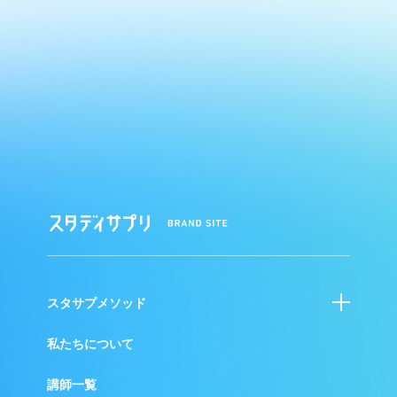
ス
タ
デ
ィ
サ
プ
スタサプメソッド
リ
BRAND
学校・自治体向けサービス
私たちについて
SITE
小・中・高校生向けサービス
講師一覧