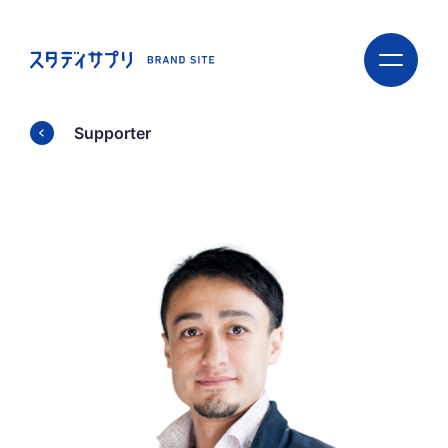
ス
ス
タ
タ
デ
デ
ィ
ィ
サ
サ
Supporter
プ
プ
リ
リ
BRAND
BRAND
SITE
SITE