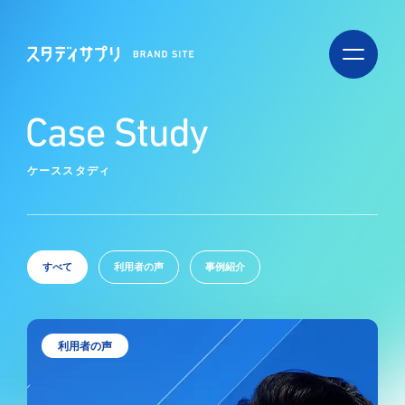
ス
ス
タ
タ
デ
デ
ィ
ィ
サ
サ
プ
プ
リ
リ
BRAND
BRAND
ケーススタディ
SITE
SITE
すべて
利用者の声
事例紹介
利用者の声