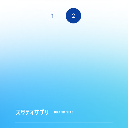
2
1
ス
タ
デ
ィ