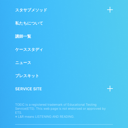
サ
プ
スタサプメソッド
リ
BRAND
学校・自治体向けサービス
私たちについて
SITE
小・中・高校生向けサービス
講師一覧
英語学習者向けサービス
ケーススタディ
ニュース
プレスキット
SERVICE SITE
スタディサプリ
TOEIC is a registered trademark of Educational Testing
Service(ETS). This web page is not endorsed or approved by
スタディサプリENGLISH
ETS.
※ L&R means LISTENING AND READING.
学校向けサービス